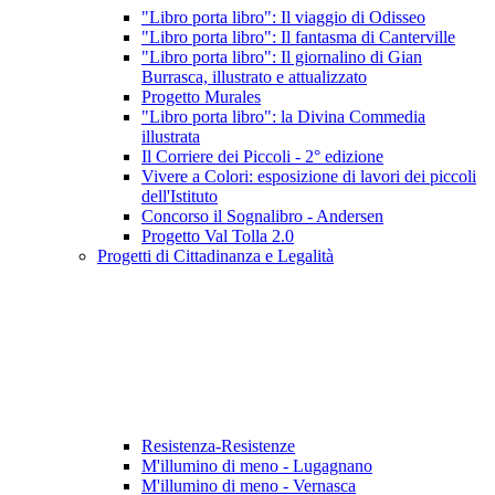
"Libro porta libro": Il viaggio di Odisseo
"Libro porta libro": Il fantasma di Canterville
"Libro porta libro": Il giornalino di Gian
Burrasca, illustrato e attualizzato
Progetto Murales
"Libro porta libro": la Divina Commedia
illustrata
Il Corriere dei Piccoli - 2° edizione
Vivere a Colori: esposizione di lavori dei piccoli
dell'Istituto
Concorso il Sognalibro - Andersen
Progetto Val Tolla 2.0
Progetti di Cittadinanza e Legalità
Resistenza-Resistenze
M'illumino di meno - Lugagnano
M'illumino di meno - Vernasca