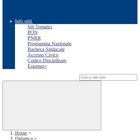
Info utili
Siti Tematici
PON
PNRR
Programma Nazionale
Bacheca Sindacale
Accesso Civico
Codice Disciplinare
Erasmus+
Campo di ricerca per le pagine del sito
Home
>
Didattica
>