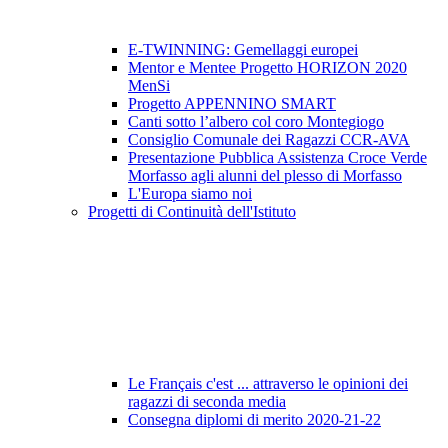
E-TWINNING: Gemellaggi europei
Mentor e Mentee Progetto HORIZON 2020
MenSi
Progetto APPENNINO SMART
Canti sotto l’albero col coro Montegiogo
Consiglio Comunale dei Ragazzi CCR-AVA
Presentazione Pubblica Assistenza Croce Verde
Morfasso agli alunni del plesso di Morfasso
L'Europa siamo noi
Progetti di Continuità dell'Istituto
Le Français c'est ... attraverso le opinioni dei
ragazzi di seconda media
Consegna diplomi di merito 2020-21-22