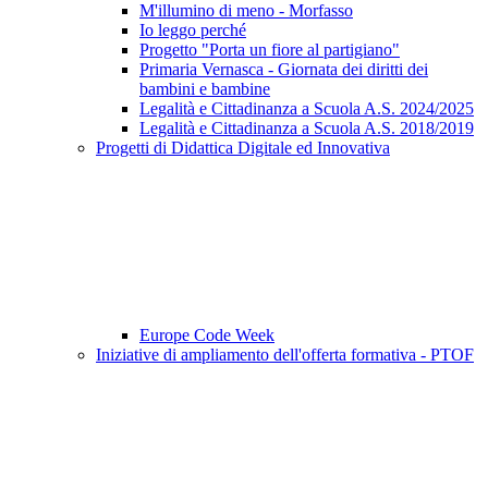
M'illumino di meno - Morfasso
Io leggo perché
Progetto "Porta un fiore al partigiano"
Primaria Vernasca - Giornata dei diritti dei
bambini e bambine
Legalità e Cittadinanza a Scuola A.S. 2024/2025
Legalità e Cittadinanza a Scuola A.S. 2018/2019
Progetti di Didattica Digitale ed Innovativa
Europe Code Week
Iniziative di ampliamento dell'offerta formativa - PTOF