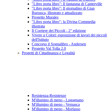
"Libro porta libro": Il fantasma di Canterville
"Libro porta libro": Il giornalino di Gian
Burrasca, illustrato e attualizzato
Progetto Murales
"Libro porta libro": la Divina Commedia
illustrata
Il Corriere dei Piccoli - 2° edizione
Vivere a Colori: esposizione di lavori dei piccoli
dell'Istituto
Concorso il Sognalibro - Andersen
Progetto Val Tolla 2.0
Progetti di Cittadinanza e Legalità
Resistenza-Resistenze
M'illumino di meno - Lugagnano
M'illumino di meno - Vernasca
M'illumino di meno - Morfasso