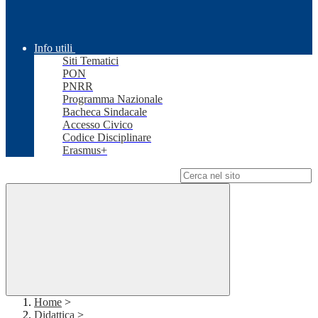
Info utili
Siti Tematici
PON
PNRR
Programma Nazionale
Bacheca Sindacale
Accesso Civico
Codice Disciplinare
Erasmus+
Campo di ricerca per le pagine del sito
Home
>
Didattica
>