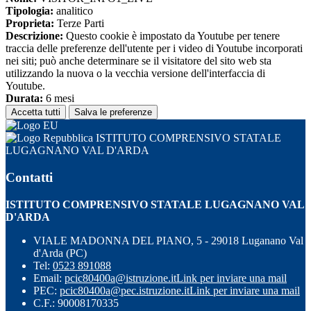
Tipologia:
analitico
Proprieta:
Terze Parti
Descrizione:
Questo cookie è impostato da Youtube per tenere
traccia delle preferenze dell'utente per i video di Youtube incorporati
nei siti; può anche determinare se il visitatore del sito web sta
utilizzando la nuova o la vecchia versione dell'interfaccia di
Youtube.
Durata:
6 mesi
Accetta tutti
Salva le preferenze
ISTITUTO COMPRENSIVO STATALE
LUGAGNANO VAL D'ARDA
Contatti
ISTITUTO COMPRENSIVO STATALE LUGAGNANO VAL
D'ARDA
VIALE MADONNA DEL PIANO, 5 - 29018 Luganano Val
d'Arda (PC)
Tel:
0523 891088
Email:
pcic80400a@istruzione.it
Link per inviare una mail
PEC:
pcic80400a@pec.istruzione.it
Link per inviare una mail
C.F.: 90008170335