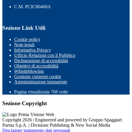
C.M. PCIC80400A
Sezione Link Utili
Cookie policy
Note legali
Informativa Privacy
Ufficio Relazioni con il Pubblico
Dichiarazione di accessibilità
Obiettivi di accessibilità
Whistleblowing
Gestione consensi cookie
Amministrazione trasparente
Pagina visualizzata
768
volte
Sezione Copyright
Copyright 2026 | Engineered and powered by Gruppo Spaggiari
Parma S.p.A. | Divisione Publishing & New Social Media
Disclaimer trattamento dati personali