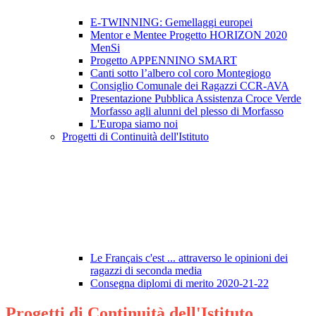
E-TWINNING: Gemellaggi europei
Mentor e Mentee Progetto HORIZON 2020
MenSi
Progetto APPENNINO SMART
Canti sotto l’albero col coro Montegiogo
Consiglio Comunale dei Ragazzi CCR-AVA
Presentazione Pubblica Assistenza Croce Verde
Morfasso agli alunni del plesso di Morfasso
L'Europa siamo noi
Progetti di Continuità dell'Istituto
Le Français c'est ... attraverso le opinioni dei
ragazzi di seconda media
Consegna diplomi di merito 2020-21-22
Progetti di Continuità dell'Istituto