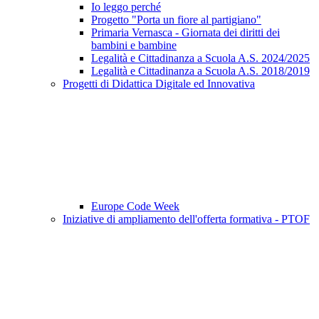
Io leggo perché
Progetto "Porta un fiore al partigiano"
Primaria Vernasca - Giornata dei diritti dei
bambini e bambine
Legalità e Cittadinanza a Scuola A.S. 2024/2025
Legalità e Cittadinanza a Scuola A.S. 2018/2019
Progetti di Didattica Digitale ed Innovativa
Europe Code Week
Iniziative di ampliamento dell'offerta formativa - PTOF