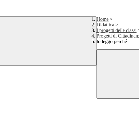
Home
>
Didattica
>
I progetti delle classi
Progetti di Cittadinan
Io leggo perché