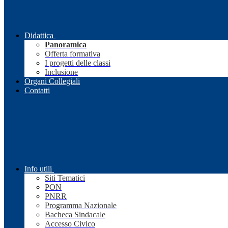
Didattica
Panoramica
Offerta formativa
I progetti delle classi
Inclusione
Organi Collegiali
Contatti
Info utili
Siti Tematici
PON
PNRR
Programma Nazionale
Bacheca Sindacale
Accesso Civico