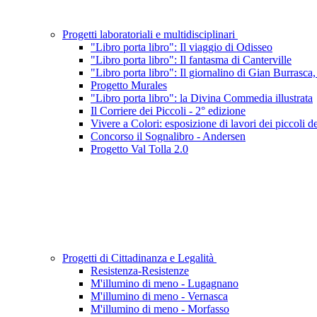
Progetti laboratoriali e multidisciplinari
"Libro porta libro": Il viaggio di Odisseo
"Libro porta libro": Il fantasma di Canterville
"Libro porta libro": Il giornalino di Gian Burrasca, i
Progetto Murales
"Libro porta libro": la Divina Commedia illustrata
Il Corriere dei Piccoli - 2° edizione
Vivere a Colori: esposizione di lavori dei piccoli del
Concorso il Sognalibro - Andersen
Progetto Val Tolla 2.0
Progetti di Cittadinanza e Legalità
Resistenza-Resistenze
M'illumino di meno - Lugagnano
M'illumino di meno - Vernasca
M'illumino di meno - Morfasso