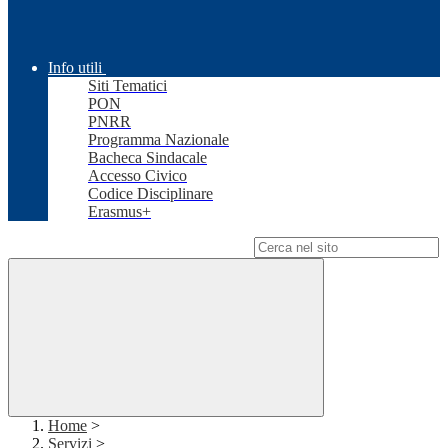
Info utili
Siti Tematici
PON
PNRR
Programma Nazionale
Bacheca Sindacale
Accesso Civico
Codice Disciplinare
Erasmus+
Campo di ricerca per le pagine del sito
Home
>
Servizi
>