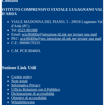
Contatti
ISTITUTO COMPRENSIVO STATALE LUGAGNANO VAL
D'ARDA
VIALE MADONNA DEL PIANO, 5 - 29018 Luganano Val
d'Arda (PC)
Tel:
0523 891088
Email:
pcic80400a@istruzione.it
Link per inviare una mail
PEC:
pcic80400a@pec.istruzione.it
Link per inviare una mail
C.F.: 90008170335
C.M. PCIC80400A
Sezione Link Utili
Cookie policy
Note legali
Informativa Privacy
Ufficio Relazioni con il Pubblico
Dichiarazione di accessibilità
Obiettivi di accessibilità
Whistleblowing