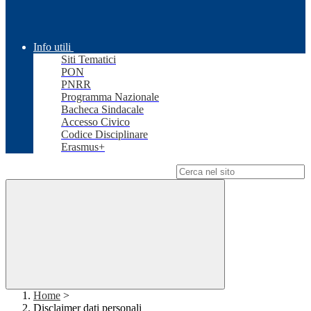
Info utili
Siti Tematici
PON
PNRR
Programma Nazionale
Bacheca Sindacale
Accesso Civico
Codice Disciplinare
Erasmus+
Campo di ricerca per le pagine del sito
Home
>
Disclaimer dati personali