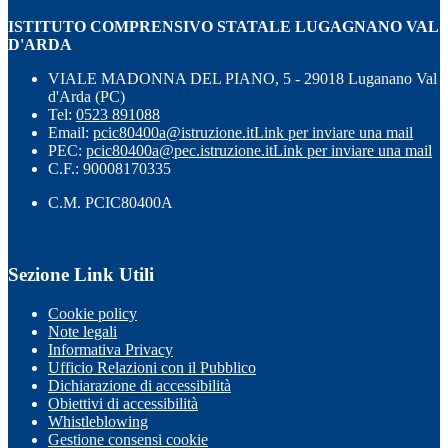
ISTITUTO COMPRENSIVO STATALE LUGAGNANO VAL
D'ARDA
VIALE MADONNA DEL PIANO, 5 - 29018 Luganano Val
d'Arda (PC)
Tel:
0523 891088
Email:
pcic80400a@istruzione.it
Link per inviare una mail
PEC:
pcic80400a@pec.istruzione.it
Link per inviare una mail
C.F.: 90008170335
C.M. PCIC80400A
Sezione Link Utili
Cookie policy
Note legali
Informativa Privacy
Ufficio Relazioni con il Pubblico
Dichiarazione di accessibilità
Obiettivi di accessibilità
Whistleblowing
Gestione consensi cookie