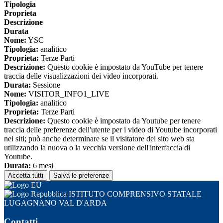
Tipologia
Proprieta
Descrizione
Durata
Nome:
YSC
Tipologia:
analitico
Proprieta:
Terze Parti
Descrizione:
Questo cookie è impostato da YouTube per tenere
traccia delle visualizzazioni dei video incorporati.
Durata:
Sessione
Nome:
VISITOR_INFO1_LIVE
Tipologia:
analitico
Proprieta:
Terze Parti
Descrizione:
Questo cookie è impostato da Youtube per tenere
traccia delle preferenze dell'utente per i video di Youtube incorporati
nei siti; può anche determinare se il visitatore del sito web sta
utilizzando la nuova o la vecchia versione dell'interfaccia di
Youtube.
Durata:
6 mesi
Accetta tutti
Salva le preferenze
ISTITUTO COMPRENSIVO STATALE
LUGAGNANO VAL D'ARDA
Contatti