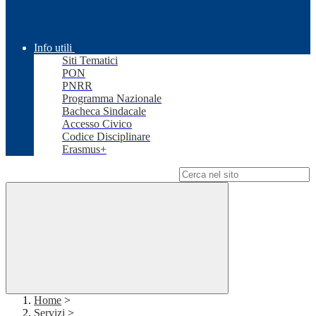
Info utili
Siti Tematici
PON
PNRR
Programma Nazionale
Bacheca Sindacale
Accesso Civico
Codice Disciplinare
Erasmus+
Campo di ricerca per le pagine del sito
Home
>
Servizi
>