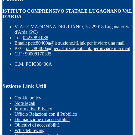
ISTITUTO COMPRENSIVO STATALE LUGAGNANO VAL
D'ARDA
VIALE MADONNA DEL PIANO, 5 - 29018 Luganano Val
d'Arda (PC)
Tel:
0523 891088
Email:
pcic80400a@istruzione.it
Link per inviare una mail
PEC:
pcic80400a@pec.istruzione.it
Link per inviare una mail
C.F.: 90008170335
C.M. PCIC80400A
Sezione Link Utili
Cookie policy
Note legali
Informativa Privacy
Ufficio Relazioni con il Pubblico
Dichiarazione di accessibilità
Obiettivi di accessibilità
Whistleblowing