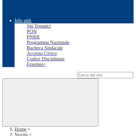
Info utili
Siti Tematici
PON
PNRR
Programma Nazionale
Bacheca Sindacale
Accesso Civico
Codice Disciplinare
Erasmus+
Campo di ricerca per le pagine del sito
Home
>
Novità
>