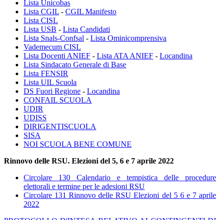
Lista Unicobas
Lista CGIL
-
CGIL Manifesto
Lista CISL
Lista USB
-
Lista Candidati
Lista Snals-Confsal
-
Lista Ominicomprensiva
Vademecum CISL
Lista Docenti ANIEF
-
Lista ATA ANIEF
-
Locandina
Lista Sindacato Generale di Base
Lista FENSIR
Lista UIL Scuola
DS Fuori Regione
-
Locandina
CONFAIL SCUOLA
UDIR
UDISS
DIRIGENTISCUOLA
SISA
NOI SCUOLA BENE COMUNE
Rinnovo delle RSU. Elezioni del 5, 6 e 7 aprile 2022
Circolare 130 Calendario e tempistica delle procedure
elettorali e termine per le adesioni RSU
Circolare 131 Rinnovo delle RSU Elezioni del 5 6 e 7 aprile
2022