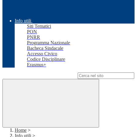
Info utili
Siti Tematici
PON
PNRR
Programma Nazionale
Bacheca Sindacale
Accesso Civico
Codice Disciplinare
Erasmus+
Campo di ricerca per le pagine del sito
Home
>
Info utili
>