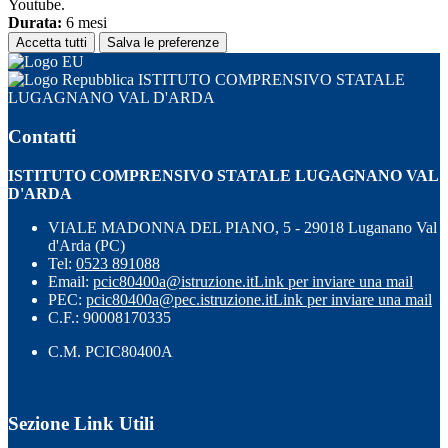
Youtube.
Durata:
6 mesi
Accetta tutti
Salva le preferenze
ISTITUTO COMPRENSIVO STATALE
LUGAGNANO VAL D'ARDA
Contatti
ISTITUTO COMPRENSIVO STATALE LUGAGNANO VAL
D'ARDA
VIALE MADONNA DEL PIANO, 5 - 29018 Luganano Val
d'Arda (PC)
Tel:
0523 891088
Email:
pcic80400a@istruzione.it
Link per inviare una mail
PEC:
pcic80400a@pec.istruzione.it
Link per inviare una mail
C.F.: 90008170335
C.M. PCIC80400A
Sezione Link Utili