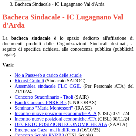
Bacheca Sindacale - IC Lugagnano Val d'Arda
Bacheca Sindacale - IC Lugagnano Val
d'Arda
La
bacheca sindacale
è lo spazio dedicato all'affissione di
documenti prodotti dalle Organizzazioni Sindacali destinati, a
seguito di specifica richiesta, alla conoscenza pubblica (pubblicità
legale).
Varie
No a Passweb a carico delle scuole
Ricorsi Gratuiti
(Sindacato SADOC)
Assemblea sindacale FLC CGIL
(Per Personale ATA) del
21/10/24
Concorso Straordinario - Titoli
(SAIR)
Bandi Concorsi PNRR Bis
(UNICOBAS)
Seminario "Maria Montessori"
(IRASE)
Incontro nuove posizioni economiche ATA
(CISL) 07/11/24
Incontro nuove posizioni economiche ATA
(CISL) 08/11/24
DECRETO POSIZIONI ECONOMICHE ATA
(SAATA)
Emergenza Gaza: mai indifferenti
(16/10/25)
Concorso Scuola PNRR3
(CISL Scuola)