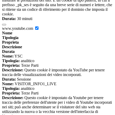
misurare le prestazioni del sito. È un cookie di tipo pattern, in cui il
prefisso _pk_ses è seguito da una breve serie di numeri e lettere, che
si ritiene sia un codice di riferimento per il dominio che imposta il
cookie.
Durata:
30 minuti
www.youtube.com
Nome
Tipologia
Proprieta
Descrizione
Durata
Nome:
YSC
Tipologia:
analitico
Proprieta:
Terze Parti
Descrizione:
Questo cookie è impostato da YouTube per tenere
traccia delle visualizzazioni dei video incorporati.
Durata:
Sessione
Nome:
VISITOR_INFO1_LIVE
Tipologia:
analitico
Proprieta:
Terze Parti
Descrizione:
Questo cookie è impostato da Youtube per tenere
traccia delle preferenze dell'utente per i video di Youtube incorporati
nei siti; può anche determinare se il visitatore del sito web sta
utilizzando la nuova o la vecchia versione dell'interfaccia di