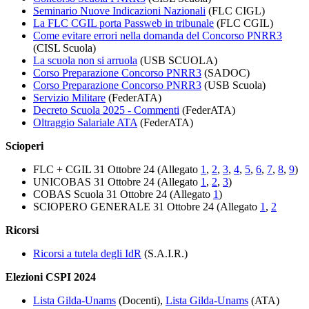
Seminario Nuove Indicazioni Nazionali
(FLC CIGL)
La FLC CGIL porta Passweb in tribunale
(FLC CGIL)
Come evitare errori nella domanda del Concorso PNRR3
(CISL Scuola)
La scuola non si arruola
(USB SCUOLA)
Corso Preparazione Concorso PNRR3
(SADOC)
Corso Preparazione Concorso PNRR3
(USB Scuola)
Servizio Militare
(FederATA)
Decreto Scuola 2025 - Commenti
(FederATA)
Oltraggio Salariale ATA
(FederATA)
Scioperi
FLC + CGIL 31 Ottobre 24 (Allegato
1
,
2
,
3
,
4
,
5
,
6
,
7
,
8
,
9
)
UNICOBAS 31 Ottobre 24 (Allegato
1
,
2
,
3
)
COBAS Scuola 31 Ottobre 24 (Allegato
1
)
SCIOPERO GENERALE 31 Ottobre 24 (Allegato
1
,
2
Ricorsi
Ricorsi a tutela degli IdR
(S.A.I.R.)
Elezioni CSPI 2024
Lista Gilda-Unams
(Docenti),
Lista Gilda-Unams
(ATA)