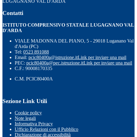
LUGAGNANO VAL D'ARDA
Contatti
ISTITUTO COMPRENSIVO STATALE LUGAGNANO VAL
D'ARDA
VIALE MADONNA DEL PIANO, 5 - 29018 Luganano Val
d'Arda (PC)
Tel:
0523 891088
Email:
pcic80400a@istruzione.it
Link per inviare una mail
PEC:
pcic80400a@pec.istruzione.it
Link per inviare una mail
C.F.: 90008170335
C.M. PCIC80400A
Sezione Link Utili
Cookie policy
Note legali
Informativa Privacy
Ufficio Relazioni con il Pubblico
Dichiarazione di accessibilità