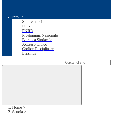
Info utili
Siti Tematici
PON
PNRR
Programma Nazionale
Bacheca Sindacale
Accesso Civico
Codice Disciplinare
Erasmus+
Campo di ricerca per le pagine del sito
Home
>
Scuola
>