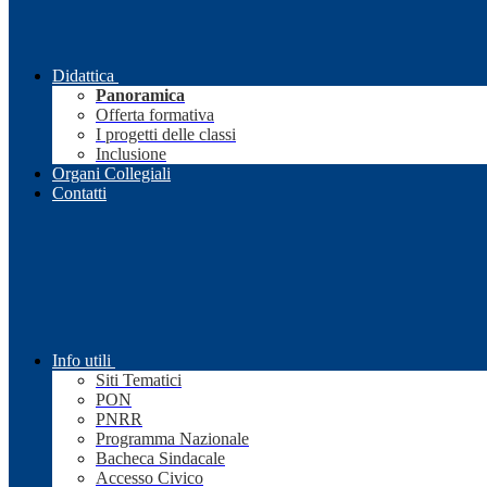
Didattica
Panoramica
Offerta formativa
I progetti delle classi
Inclusione
Organi Collegiali
Contatti
Info utili
Siti Tematici
PON
PNRR
Programma Nazionale
Bacheca Sindacale
Accesso Civico