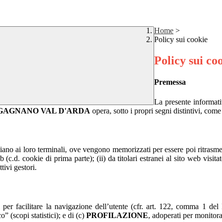
Home
>
Policy sui cookie
Policy sui co
Premessa
La presente informativ
GAGNANO VAL D'ARDA
opera, sotto i propri segni distintivi, come
inviano ai loro terminali, ove vengono memorizzati per essere poi ritrasmes
b (c.d. cookie di prima parte); (ii) da titolari estranei al sito web visita
tivi gestori.
i per facilitare la navigazione dell’utente (cfr. art. 122, comma 1 de
o” (scopi statistici); e di (c)
PROFILAZIONE
, adoperati per monitor