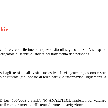
okie
a è resa con riferimento a questo sito (di seguito il "Sito", sul quale
 erogatore di servizi e Titolare del trattamento dati personali.
si agli stessi siti alla visita successiva. In via generale possono essere
to dall’utente (c.d. cookie di terze parti); le informazioni riguardanti la
l D.Lgs. 196/2003 e s.m.i.); (b)
ANALITICI
, impiegati per valutare
are il comportamento dell’utente durante la navigazione.