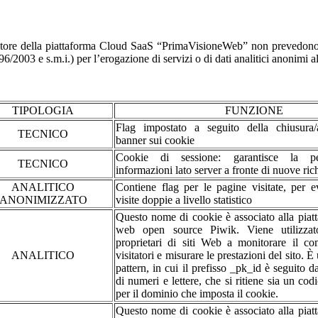
ore della piattaforma Cloud SaaS “PrimaVisioneWeb” non prevedono la r
2003 e s.m.i.) per l’erogazione di servizi o di dati analitici anonimi al 
TIPOLOGIA
FUNZIONE
Flag impostato a seguito della chiusura/
TECNICO
banner sui cookie
Cookie di sessione: garantisce la per
TECNICO
informazioni lato server a fronte di nuove rich
ANALITICO
Contiene flag per le pagine visitate, per e
ANONIMIZZATO
visite doppie a livello statistico
Questo nome di cookie è associato alla piatt
web open source Piwik. Viene utilizzat
proprietari di siti Web a monitorare il c
ANALITICO
visitatori e misurare le prestazioni del sito. È
pattern, in cui il prefisso _pk_id è seguito d
di numeri e lettere, che si ritiene sia un cod
per il dominio che imposta il cookie.
Questo nome di cookie è associato alla piatt