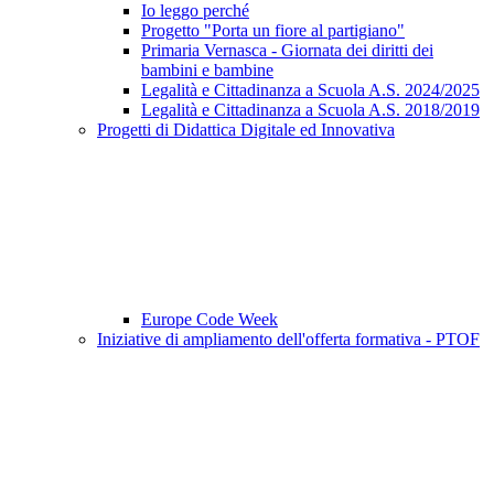
Io leggo perché
Progetto "Porta un fiore al partigiano"
Primaria Vernasca - Giornata dei diritti dei
bambini e bambine
Legalità e Cittadinanza a Scuola A.S. 2024/2025
Legalità e Cittadinanza a Scuola A.S. 2018/2019
Progetti di Didattica Digitale ed Innovativa
Europe Code Week
Iniziative di ampliamento dell'offerta formativa - PTOF