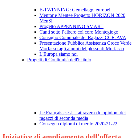
E-TWINNING: Gemellaggi europei
Mentor e Mentee Progetto HORIZON 2020
MenSi
Progetto APPENNINO SMART
Canti sotto l’albero col coro Montegiogo
Consiglio Comunale dei Ragazzi CCR-AVA
Presentazione Pubblica Assistenza Croce Verde
Morfasso agli alunni del plesso di Morfasso
L'Europa siamo noi
Progetti di Continuità dell'Istituto
Le Français c'est ... attraverso le opinioni dei
ragazzi di seconda media
Consegna diplomi di merito 2020-21-22
Iniziative di ampliamento dell'offerta