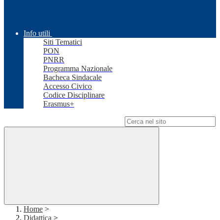
Info utili
Siti Tematici
PON
PNRR
Programma Nazionale
Bacheca Sindacale
Accesso Civico
Codice Disciplinare
Erasmus+
Campo di ricerca per le pagine del sito
Home
>
Didattica
>