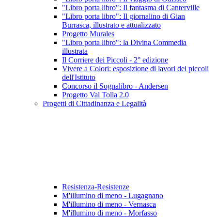
"Libro porta libro": Il fantasma di Canterville
"Libro porta libro": Il giornalino di Gian
Burrasca, illustrato e attualizzato
Progetto Murales
"Libro porta libro": la Divina Commedia
illustrata
Il Corriere dei Piccoli - 2° edizione
Vivere a Colori: esposizione di lavori dei piccoli
dell'Istituto
Concorso il Sognalibro - Andersen
Progetto Val Tolla 2.0
Progetti di Cittadinanza e Legalità
Resistenza-Resistenze
M'illumino di meno - Lugagnano
M'illumino di meno - Vernasca
M'illumino di meno - Morfasso