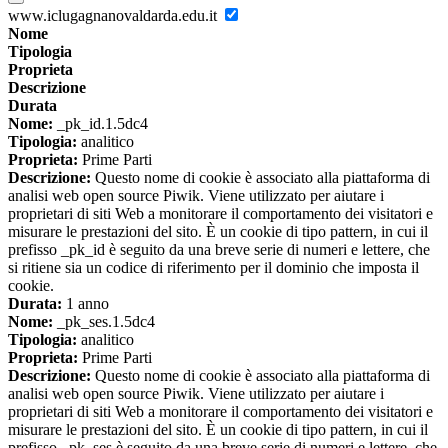
www.iclugagnanovaldarda.edu.it
Nome
Tipologia
Proprieta
Descrizione
Durata
Nome:
_pk_id.1.5dc4
Tipologia:
analitico
Proprieta:
Prime Parti
Descrizione:
Questo nome di cookie è associato alla piattaforma di
analisi web open source Piwik. Viene utilizzato per aiutare i
proprietari di siti Web a monitorare il comportamento dei visitatori e
misurare le prestazioni del sito. È un cookie di tipo pattern, in cui il
prefisso _pk_id è seguito da una breve serie di numeri e lettere, che
si ritiene sia un codice di riferimento per il dominio che imposta il
cookie.
Durata:
1 anno
Nome:
_pk_ses.1.5dc4
Tipologia:
analitico
Proprieta:
Prime Parti
Descrizione:
Questo nome di cookie è associato alla piattaforma di
analisi web open source Piwik. Viene utilizzato per aiutare i
proprietari di siti Web a monitorare il comportamento dei visitatori e
misurare le prestazioni del sito. È un cookie di tipo pattern, in cui il
prefisso _pk_ses è seguito da una breve serie di numeri e lettere, che