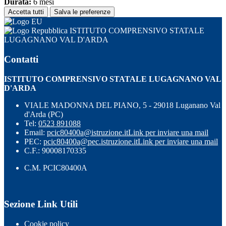
Durata:
6 mesi
Accetta tutti
Salva le preferenze
ISTITUTO COMPRENSIVO STATALE
LUGAGNANO VAL D'ARDA
Contatti
ISTITUTO COMPRENSIVO STATALE LUGAGNANO VAL
D'ARDA
VIALE MADONNA DEL PIANO, 5 - 29018 Luganano Val
d'Arda (PC)
Tel:
0523 891088
Email:
pcic80400a@istruzione.it
Link per inviare una mail
PEC:
pcic80400a@pec.istruzione.it
Link per inviare una mail
C.F.: 90008170335
C.M. PCIC80400A
Sezione Link Utili
Cookie policy