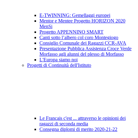
E-TWINNING: Gemellaggi europei
Mentor e Mentee Progetto HORIZON 2020
MenSi
Progetto APPENNINO SMART
Canti sotto l’albero col coro Montegiogo
Consiglio Comunale dei Ragazzi CCR-AVA
Presentazione Pubblica Assistenza Croce Verde
Morfasso agli alunni del plesso di Morfasso
L'Europa siamo noi
Progetti di Continuità dell'Istituto
Le Français c'est ... attraverso le opinioni dei
ragazzi di seconda media
Consegna diplomi di merito 2020-21-22