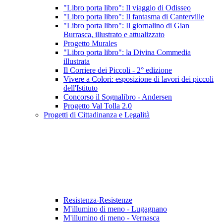
"Libro porta libro": Il viaggio di Odisseo
"Libro porta libro": Il fantasma di Canterville
"Libro porta libro": Il giornalino di Gian
Burrasca, illustrato e attualizzato
Progetto Murales
"Libro porta libro": la Divina Commedia
illustrata
Il Corriere dei Piccoli - 2° edizione
Vivere a Colori: esposizione di lavori dei piccoli
dell'Istituto
Concorso il Sognalibro - Andersen
Progetto Val Tolla 2.0
Progetti di Cittadinanza e Legalità
Resistenza-Resistenze
M'illumino di meno - Lugagnano
M'illumino di meno - Vernasca