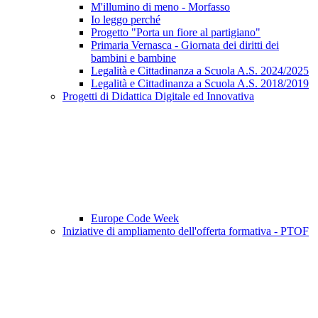
M'illumino di meno - Morfasso
Io leggo perché
Progetto "Porta un fiore al partigiano"
Primaria Vernasca - Giornata dei diritti dei
bambini e bambine
Legalità e Cittadinanza a Scuola A.S. 2024/2025
Legalità e Cittadinanza a Scuola A.S. 2018/2019
Progetti di Didattica Digitale ed Innovativa
Europe Code Week
Iniziative di ampliamento dell'offerta formativa - PTOF