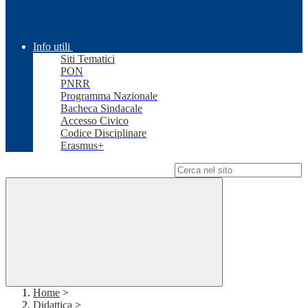
Info utili
Siti Tematici
PON
PNRR
Programma Nazionale
Bacheca Sindacale
Accesso Civico
Codice Disciplinare
Erasmus+
Campo di ricerca per le pagine del sito
Home
>
Didattica
>