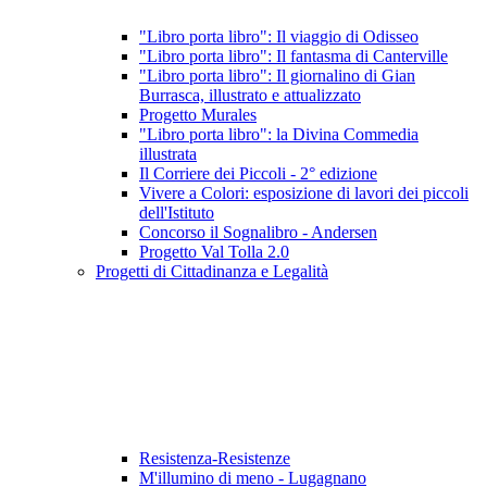
"Libro porta libro": Il viaggio di Odisseo
"Libro porta libro": Il fantasma di Canterville
"Libro porta libro": Il giornalino di Gian
Burrasca, illustrato e attualizzato
Progetto Murales
"Libro porta libro": la Divina Commedia
illustrata
Il Corriere dei Piccoli - 2° edizione
Vivere a Colori: esposizione di lavori dei piccoli
dell'Istituto
Concorso il Sognalibro - Andersen
Progetto Val Tolla 2.0
Progetti di Cittadinanza e Legalità
Resistenza-Resistenze
M'illumino di meno - Lugagnano