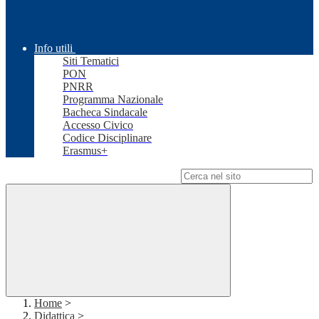
Info utili
Siti Tematici
PON
PNRR
Programma Nazionale
Bacheca Sindacale
Accesso Civico
Codice Disciplinare
Erasmus+
Campo di ricerca per le pagine del sito
Home
>
Didattica
>