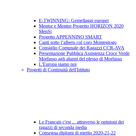
E-TWINNING: Gemellaggi europei
Mentor e Mentee Progetto HORIZON 2020
MenSi
Progetto APPENNINO SMART
Canti sotto l’albero col coro Montegiogo
Consiglio Comunale dei Ragazzi CCR-AVA
Presentazione Pubblica Assistenza Croce Verde
Morfasso agli alunni del plesso di Morfasso
L'Europa siamo noi
Progetti di Continuità dell'Istituto
Le Français c'est ... attraverso le opinioni dei
ragazzi di seconda media
Consegna diplomi di merito 2020-21-22