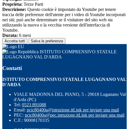
Proprieta:
Terze Parti
Descrizione:
Questo cookie è impostato da Youtube per tenere
traccia delle preferenze dell'utente per i video di Youtube incorporati
nei siti; può anche determinare se il visitatore del sito web sta
utilizzando la nuova o la vecchia versione dell'interfaccia di
Youtube.
Durata:
6 mesi
Accetta tutti
Salva le preferenze
ISTITUTO COMPRENSIVO STATALE
LUGAGNANO VAL D'ARDA
Contatti
ISTITUTO COMPRENSIVO STATALE LUGAGNANO VAL
D'ARDA
VIALE MADONNA DEL PIANO, 5 - 29018 Luganano Val
d'Arda (PC)
Tel:
0523 891088
Email:
pcic80400a@istruzione.it
Link per inviare una mail
PEC:
pcic80400a@pec.istruzione.it
Link per inviare una mail
C.F.: 90008170335