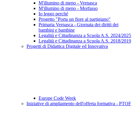
M'illumino di meno - Vernasca
M'illumino di meno - Morfasso
Io leggo perché
Progetto "Porta un fiore al partigiano"
Primaria Vernasca - Giornata dei diritti dei
bambini e bambine
Legalità e Cittadinanza a Scuola A.S. 2024/2025
Legalità e Cittadinanza a Scuola A.S. 2018/2019
Progetti di Didattica Digitale ed Innovativa
Europe Code Week
Iniziative di ampliamento dell'offerta formativa - PTOF