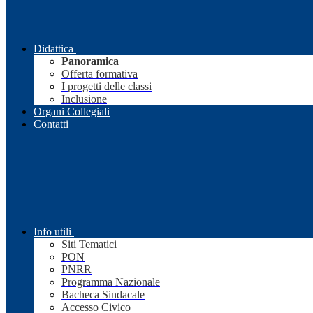
Didattica
Panoramica
Offerta formativa
I progetti delle classi
Inclusione
Organi Collegiali
Contatti
Info utili
Siti Tematici
PON
PNRR
Programma Nazionale
Bacheca Sindacale
Accesso Civico