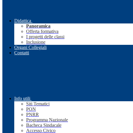
Didattica
Panoramica
Offerta formativa
I progetti delle classi
Inclusione
Organi Collegiali
Contatti
Info utili
Siti Tematici
PON
PNRR
Programma Nazionale
Bacheca Sindacale
Accesso Civico