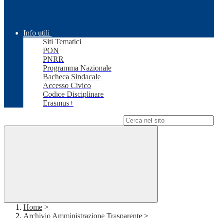
Info utili
Siti Tematici
PON
PNRR
Programma Nazionale
Bacheca Sindacale
Accesso Civico
Codice Disciplinare
Erasmus+
Campo di ricerca per le pagine del sito
Home
>
Archivio Amministrazione Trasparente
>