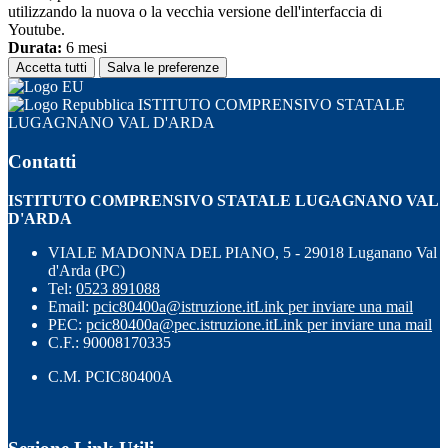
utilizzando la nuova o la vecchia versione dell'interfaccia di
Youtube.
Durata:
6 mesi
Accetta tutti
Salva le preferenze
ISTITUTO COMPRENSIVO STATALE
LUGAGNANO VAL D'ARDA
Contatti
ISTITUTO COMPRENSIVO STATALE LUGAGNANO VAL
D'ARDA
VIALE MADONNA DEL PIANO, 5 - 29018 Luganano Val
d'Arda (PC)
Tel:
0523 891088
Email:
pcic80400a@istruzione.it
Link per inviare una mail
PEC:
pcic80400a@pec.istruzione.it
Link per inviare una mail
C.F.: 90008170335
C.M. PCIC80400A