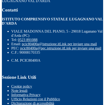
LUGAGNANO VAL D'ARDA
Contatti
ISTITUTO COMPRENSIVO STATALE LUGAGNANO VAL
D'ARDA
VIALE MADONNA DEL PIANO, 5 - 29018 Luganano Val
d'Arda (PC)
Tel:
0523 891088
Email:
pcic80400a@istruzione.it
Link per inviare una mail
PEC:
pcic80400a@pec.istruzione.it
Link per inviare una mail
C.F.: 90008170335
C.M. PCIC80400A
Sezione Link Utili
Cookie policy
Note legali
Informativa Privacy
Ufficio Relazioni con il Pubblico
Dichiarazione di accessibilità