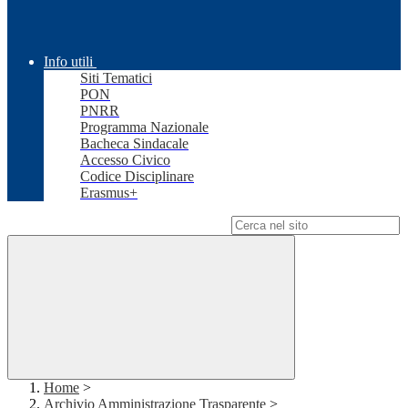
Info utili
Siti Tematici
PON
PNRR
Programma Nazionale
Bacheca Sindacale
Accesso Civico
Codice Disciplinare
Erasmus+
Campo di ricerca per le pagine del sito
Home
>
Archivio Amministrazione Trasparente
>