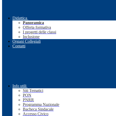
Didattica
Panoramica
Offerta formativa
I progetti delle classi
Inclusione
Organi Collegiali
Contatti
Info utili
Siti Tematici
PON
PNRR
Programma Nazionale
Bacheca Sindacale
Accesso Civico