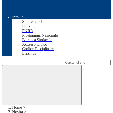
Info utili
Siti Tematici
PON
PNRR
Programma Nazionale
Bacheca Sindacale
Accesso Civico
Codice Disciplinare
Erasmus+
Campo di ricerca per le pagine del sito
Home
>
Novità
>