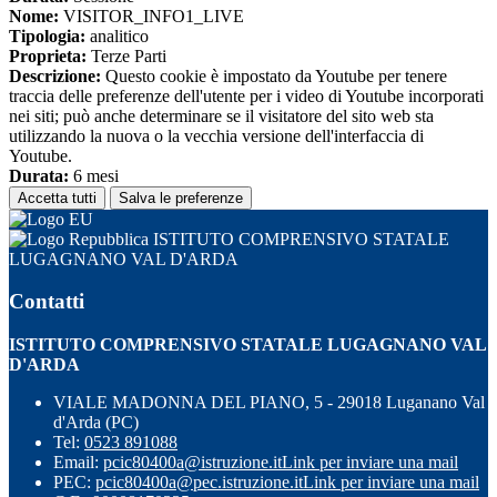
Nome:
VISITOR_INFO1_LIVE
Tipologia:
analitico
Proprieta:
Terze Parti
Descrizione:
Questo cookie è impostato da Youtube per tenere
traccia delle preferenze dell'utente per i video di Youtube incorporati
nei siti; può anche determinare se il visitatore del sito web sta
utilizzando la nuova o la vecchia versione dell'interfaccia di
Youtube.
Durata:
6 mesi
Accetta tutti
Salva le preferenze
ISTITUTO COMPRENSIVO STATALE
LUGAGNANO VAL D'ARDA
Contatti
ISTITUTO COMPRENSIVO STATALE LUGAGNANO VAL
D'ARDA
VIALE MADONNA DEL PIANO, 5 - 29018 Luganano Val
d'Arda (PC)
Tel:
0523 891088
Email:
pcic80400a@istruzione.it
Link per inviare una mail
PEC:
pcic80400a@pec.istruzione.it
Link per inviare una mail