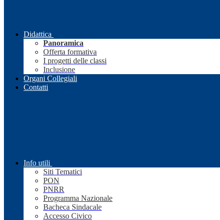
Didattica
Panoramica
Offerta formativa
I progetti delle classi
Inclusione
Organi Collegiali
Contatti
Info utili
Siti Tematici
PON
PNRR
Programma Nazionale
Bacheca Sindacale
Accesso Civico