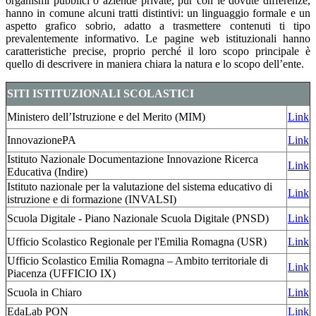
organismi pubblici o aziende private, pur con le dovute differenze,
hanno in comune alcuni tratti distintivi: un linguaggio formale e un
aspetto grafico sobrio, adatto a trasmettere contenuti ti tipo
prevalentemente informativo. Le pagine web istituzionali hanno
caratteristiche precise, proprio perché il loro scopo principale è
quello di descrivere in maniera chiara la natura e lo scopo dell’ente.
SITI ISTITUZIONALI SCOLASTICI
Ministero dell’Istruzione e del Merito (MIM)
Link
InnovazionePA
Link
Istituto Nazionale Documentazione Innovazione Ricerca
Link
Educativa (Indire)
Istituto nazionale per la valutazione del sistema educativo di
Link
istruzione e di formazione (INVALSI)
Scuola Digitale - Piano Nazionale Scuola Digitale (PNSD)
Link
Ufficio Scolastico Regionale per l'Emilia Romagna (USR)
Link
Ufficio Scolastico Emilia Romagna – Ambito territoriale di
Link
Piacenza (UFFICIO IX)
Scuola in Chiaro
Link
EdaLab PON
Link