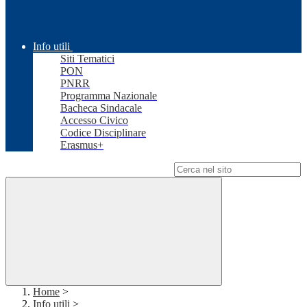
Info utili
Siti Tematici
PON
PNRR
Programma Nazionale
Bacheca Sindacale
Accesso Civico
Codice Disciplinare
Erasmus+
Campo di ricerca per le pagine del sito
Home
>
Info utili
>