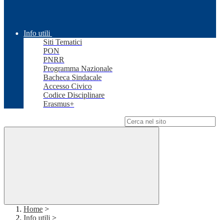
Info utili
Siti Tematici
PON
PNRR
Programma Nazionale
Bacheca Sindacale
Accesso Civico
Codice Disciplinare
Erasmus+
Campo di ricerca per le pagine del sito
Home
>
Info utili
>