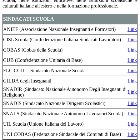
scuola, nelle istituzioni educative, nelle istituzioni scolastiche e
culturali italiane all'estero e nella formazione professionale.
SINDACATI SCUOLA
ANIEF (Associazione Nazionale Insegnanti e Formatori)
Link
CISL Scuola (
Confederazione Italiana Sindacati Lavoratori)
Link
COBAS (
Cobas della Scuola)
Link
CUB (
Confederazione Unitaria di Base)
Link
FLC CGIL – Sindacato Nazionale Scuola
Link
GILDA degli Insegnanti
Link
SNADIR (
Sindacato Nazionale Autonomo Degli Insegnanti di
Link
Religione)
SNADIS (
Sindacato
Nazionale Dirigenti Scolastici)
Link
SNALS (
Sindacato Nazionale Autonomo Lavoratori
Scuola)
Link
UIL Scuola (Unione Italiana del Lavoro)
Link
UNI-COBAS (
Federazione Sindacale dei Comitati di
Base)
Link