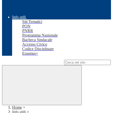
Info utili
Siti Tematici
PON
PNRR
Programma Nazionale
Bacheca Sindacale
Accesso Civico
Codice Disciplinare
Erasmus+
Campo di ricerca per le pagine del sito
Home
>
Info utili
>