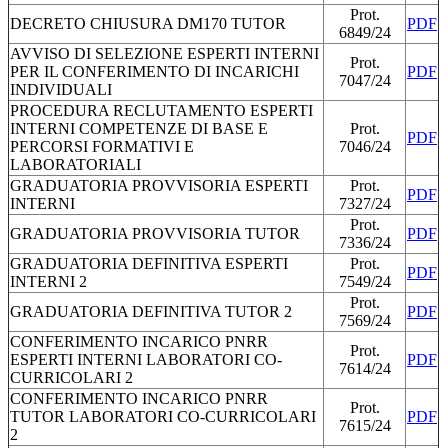
Prot.
DECRETO CHIUSURA DM170 TUTOR
PDF
6849/24
AVVISO DI SELEZIONE ESPERTI INTERNI
Prot.
PER IL CONFERIMENTO DI INCARICHI
PDF
7047/24
INDIVIDUALI
PROCEDURA RECLUTAMENTO ESPERTI
INTERNI COMPETENZE DI BASE E
Prot.
PDF
PERCORSI FORMATIVI E
7046/24
LABORATORIALI
GRADUATORIA PROVVISORIA ESPERTI
Prot.
PDF
INTERNI
7327/24
Prot.
GRADUATORIA PROVVISORIA TUTOR
PDF
7336/24
GRADUATORIA DEFINITIVA ESPERTI
Prot.
PDF
INTERNI 2
7549/24
Prot.
GRADUATORIA DEFINITIVA TUTOR 2
PDF
7569/24
CONFERIMENTO INCARICO PNRR
Prot.
ESPERTI INTERNI LABORATORI CO-
PDF
7614/24
CURRICOLARI 2
CONFERIMENTO INCARICO PNRR
Prot.
TUTOR LABORATORI CO-CURRICOLARI
PDF
7615/24
2