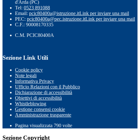
d'Arda (PC)
Tel:
0523 891088
Email:
pcic80400a@istruzione.it
Link per inviare una mail
PEC:
pcic80400a@pec.istruzione.it
Link per inviare una mail
C.F.: 90008170335
C.M. PCIC80400A
Sezione Link Utili
Cookie policy
Note legali
Informativa Privacy
Ufficio Relazioni con il Pubblico
Dichiarazione di accessibilità
Obiettivi di accessibilità
Whistleblowing
Gestione consensi cookie
Amministrazione trasparente
Pagina visualizzata
790
volte
Sezione Copyright