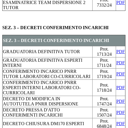
ESAMINATRICE TEAM DISPERSIONE 2
PDF
7332/24
TUTOR
g
SEZ. 3 – DECRETI CONFERIMENTO INCARICHI
SEZ. 3 – DECRETI CONFERIMENTO INCARICHI
Prot.
GRADUATORIA DEFINITIVA TUTOR
PDF
1713/24
GRADUATORIA DEFINITIVA ESPERTI
Prot.
PDF
INTERNI
1711/24
CONFERIMENTO INCARICO PNRR
Prot.
PDF
TUTOR LABORATORI CO-CURRICOLARI
1719/24
CONFERIMENTO INCARICO PNRR
Prot.
ESPERTI INTERNI LABORATORI CO-
PDF
1718/24
CURRICOLARI
DECRETO DI MODIFICA IN
Prot.
PDF
AUTOTUTELA PNRR DISPERSIONE
1747/24
DECRETO PRESSA D'ATTO
Prot.
PDF
CONFERIMENTI INCARICHI
1507/24
Prot.
DECRETO CHIUSURA DM170 ESPERTI
PDF
6848/24