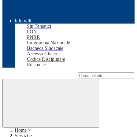
Info utili
Siti Tematici
PON
PNRR
Programma Nazionale
Bacheca Sindacale
Accesso Civico
Codice Disciplinare
Erasmus+
Campo di ricerca per le pagine del sito
Home
>
Servizi
>