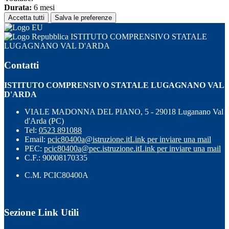
Durata:
6 mesi
Accetta tutti
Salva le preferenze
ISTITUTO COMPRENSIVO STATALE
LUGAGNANO VAL D'ARDA
Contatti
ISTITUTO COMPRENSIVO STATALE LUGAGNANO VAL
D'ARDA
VIALE MADONNA DEL PIANO, 5 - 29018 Luganano Val
d'Arda (PC)
Tel:
0523 891088
Email:
pcic80400a@istruzione.it
Link per inviare una mail
PEC:
pcic80400a@pec.istruzione.it
Link per inviare una mail
C.F.: 90008170335
C.M. PCIC80400A
Sezione Link Utili