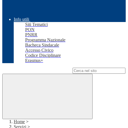
Info utili
Siti Tematici
PON
PNRR
Programma Nazionale
Bacheca Sindacale
Accesso Civico
Codice Disciplinare
Erasmus+
Campo di ricerca per le pagine del sito
Home
>
Servizi
>