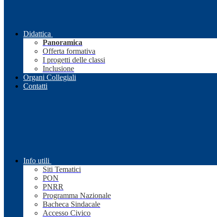
Didattica
Panoramica
Offerta formativa
I progetti delle classi
Inclusione
Organi Collegiali
Contatti
Info utili
Siti Tematici
PON
PNRR
Programma Nazionale
Bacheca Sindacale
Accesso Civico