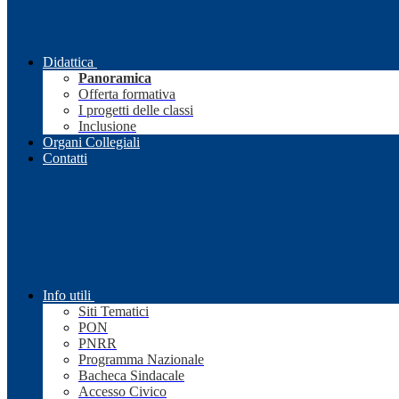
Didattica
Panoramica
Offerta formativa
I progetti delle classi
Inclusione
Organi Collegiali
Contatti
Info utili
Siti Tematici
PON
PNRR
Programma Nazionale
Bacheca Sindacale
Accesso Civico