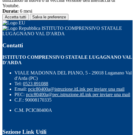
utilizzando la nuova o la vecchia versione dell'interfaccia di
Youtube.
Durata:
6 mesi
Accetta tutti
Salva le preferenze
ISTITUTO COMPRENSIVO STATALE
LUGAGNANO VAL D'ARDA
Contatti
ISTITUTO COMPRENSIVO STATALE LUGAGNANO VAL
D'ARDA
VIALE MADONNA DEL PIANO, 5 - 29018 Luganano Val
d'Arda (PC)
Tel:
0523 891088
Email:
pcic80400a@istruzione.it
Link per inviare una mail
PEC:
pcic80400a@pec.istruzione.it
Link per inviare una mail
C.F.: 90008170335
C.M. PCIC80400A
Sezione Link Utili