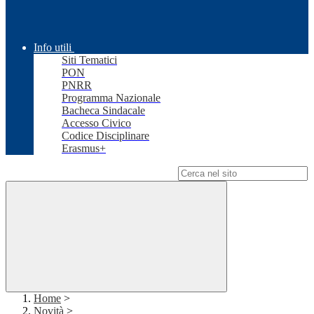
Info utili
Siti Tematici
PON
PNRR
Programma Nazionale
Bacheca Sindacale
Accesso Civico
Codice Disciplinare
Erasmus+
Campo di ricerca per le pagine del sito
Home
>
Novità
>