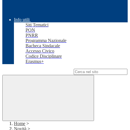
Info utili
Siti Tematici
PON
PNRR
Programma Nazionale
Bacheca Sindacale
Accesso Civico
Codice Disciplinare
Erasmus+
Campo di ricerca per le pagine del sito
Home
>
Novità
>