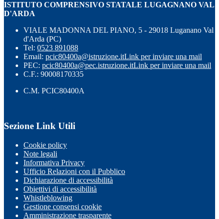
ISTITUTO COMPRENSIVO STATALE LUGAGNANO VAL
D'ARDA
VIALE MADONNA DEL PIANO, 5 - 29018 Luganano Val
d'Arda (PC)
Tel:
0523 891088
Email:
pcic80400a@istruzione.it
Link per inviare una mail
PEC:
pcic80400a@pec.istruzione.it
Link per inviare una mail
C.F.: 90008170335
C.M. PCIC80400A
Sezione Link Utili
Cookie policy
Note legali
Informativa Privacy
Ufficio Relazioni con il Pubblico
Dichiarazione di accessibilità
Obiettivi di accessibilità
Whistleblowing
Gestione consensi cookie
Amministrazione trasparente