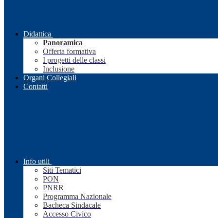
Didattica
Panoramica
Offerta formativa
I progetti delle classi
Inclusione
Organi Collegiali
Contatti
Info utili
Siti Tematici
PON
PNRR
Programma Nazionale
Bacheca Sindacale
Accesso Civico