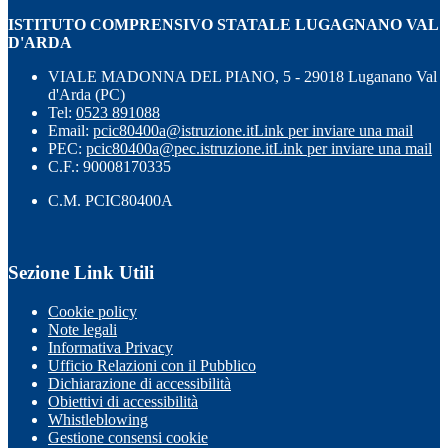
ISTITUTO COMPRENSIVO STATALE LUGAGNANO VAL
D'ARDA
VIALE MADONNA DEL PIANO, 5 - 29018 Luganano Val
d'Arda (PC)
Tel:
0523 891088
Email:
pcic80400a@istruzione.it
Link per inviare una mail
PEC:
pcic80400a@pec.istruzione.it
Link per inviare una mail
C.F.: 90008170335
C.M. PCIC80400A
Sezione Link Utili
Cookie policy
Note legali
Informativa Privacy
Ufficio Relazioni con il Pubblico
Dichiarazione di accessibilità
Obiettivi di accessibilità
Whistleblowing
Gestione consensi cookie