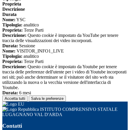
Proprieta
Descrizione
Durata
Nome:
YSC
Tipologia:
analitico
Proprieta:
Terze Parti
Descrizione:
Questo cookie è impostato da YouTube per tenere
traccia delle visualizzazioni dei video incorporati.
Durata:
Sessione
Nome:
VISITOR_INFO1_LIVE
Tipologia:
analitico
Proprieta:
Terze Parti
Descrizione:
Questo cookie è impostato da Youtube per tenere
traccia delle preferenze dell'utente per i video di Youtube incorporati
nei siti; può anche determinare se il visitatore del sito web sta
utilizzando la nuova o la vecchia versione dell'interfaccia di
Youtube.
Durata:
6 mesi
Accetta tutti
Salva le preferenze
ISTITUTO COMPRENSIVO STATALE
LUGAGNANO VAL D'ARDA
Contatti