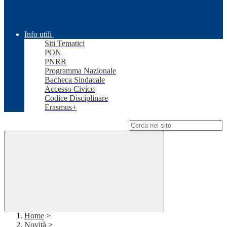
Info utili
Siti Tematici
PON
PNRR
Programma Nazionale
Bacheca Sindacale
Accesso Civico
Codice Disciplinare
Erasmus+
Campo di ricerca per le pagine del sito
Home
>
Novità
>