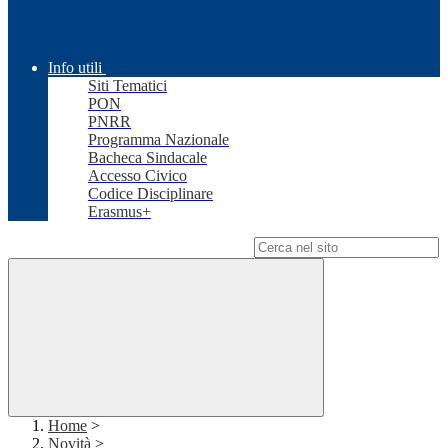
Info utili
Siti Tematici
PON
PNRR
Programma Nazionale
Bacheca Sindacale
Accesso Civico
Codice Disciplinare
Erasmus+
Campo di ricerca per le pagine del sito
Home
>
Novità
>