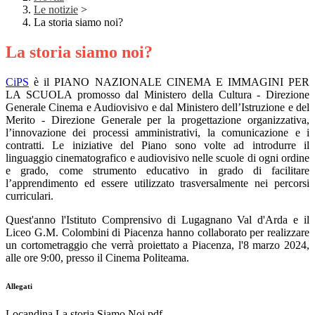
Le notizie
>
La storia siamo noi?
La storia siamo noi?
CiPS
è il PIANO NAZIONALE CINEMA E IMMAGINI PER
LA SCUOLA promosso dal Ministero della Cultura - Direzione
Generale Cinema e Audiovisivo e dal Ministero dell’Istruzione e del
Merito - Direzione Generale per la progettazione organizzativa,
l’innovazione dei processi amministrativi, la comunicazione e i
contratti. Le iniziative del Piano sono volte ad introdurre il
linguaggio cinematografico e audiovisivo nelle scuole di ogni ordine
e grado, come strumento educativo in grado di facilitare
l’apprendimento ed essere utilizzato trasversalmente nei percorsi
curriculari.
Quest'anno l'Istituto Comprensivo di Lugagnano Val d'Arda e il
Liceo G.M. Colombini di Piacenza hanno collaborato per realizzare
un cortometraggio che verrà proiettato a Piacenza, l'8 marzo 2024,
alle ore 9:00, presso il Cinema Politeama.
Allegati
Locandina La storia Siamo Noi.pdf