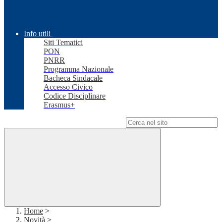
Info utili
Siti Tematici
PON
PNRR
Programma Nazionale
Bacheca Sindacale
Accesso Civico
Codice Disciplinare
Erasmus+
Campo di ricerca per le pagine del sito
Home
>
Novità
>