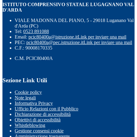
ISTITUTO COMPRENSIVO STATALE LUGAGNANO VAL
D'ARDA
VIALE MADONNA DEL PIANO, 5 - 29018 Luganano Val
d'Arda (PC)
Tel:
0523 891088
Email:
pcic80400a@istruzione.it
Link per inviare una mail
PEC:
pcic80400a@pec.istruzione.it
Link per inviare una mail
C.F.: 90008170335
C.M. PCIC80400A
Sezione Link Utili
Cookie policy
Note legali
Informativa Privacy
Ufficio Relazioni con il Pubblico
Dichiarazione di accessibilità
Obiettivi di accessibilità
Whistleblowing
Gestione consensi cookie
Amministrazione trasparente