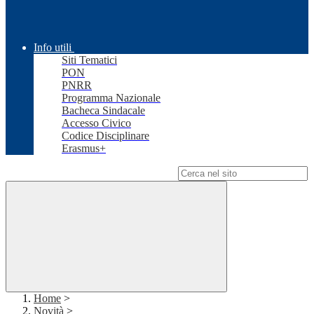
Info utili
Siti Tematici
PON
PNRR
Programma Nazionale
Bacheca Sindacale
Accesso Civico
Codice Disciplinare
Erasmus+
Campo di ricerca per le pagine del sito
Home
>
Novità
>