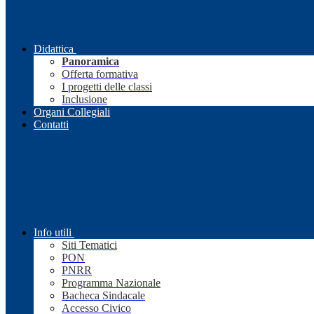
Didattica
Panoramica
Offerta formativa
I progetti delle classi
Inclusione
Organi Collegiali
Contatti
Info utili
Siti Tematici
PON
PNRR
Programma Nazionale
Bacheca Sindacale
Accesso Civico