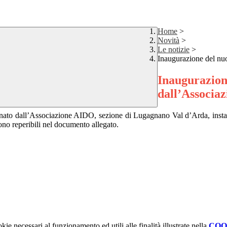
Home
>
Novità
>
Le notizie
>
Inaugurazione del nu
Inaugurazione
dall’Associa
, donato dall’Associazione AIDO, sezione di Lugagnano Val d’Arda, ins
ono reperibili nel documento allegato.
kie necessari al funzionamento ed utili alle finalità illustrate nella
COO