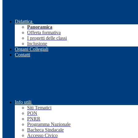
Didattica
Panoramica
Offerta formativa
I progetti delle classi
Inclusione
Organi Collegiali
Contatti
Info utili
Siti Tematici
PON
PNRR
Programma Nazionale
Bacheca Sindacale
Accesso Civico