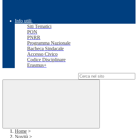
Info utili
Siti Tematici
PON
PNRR
Programma Nazionale
Bacheca Sindacale
Accesso Civico
Codice Disciplinare
Erasmus+
Campo di ricerca per le pagine del sito
Home
>
Novità
>