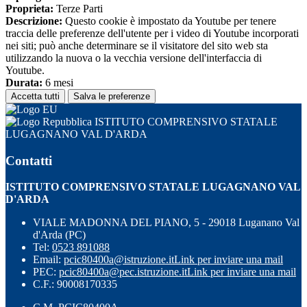
Proprieta:
Terze Parti
Descrizione:
Questo cookie è impostato da Youtube per tenere
traccia delle preferenze dell'utente per i video di Youtube incorporati
nei siti; può anche determinare se il visitatore del sito web sta
utilizzando la nuova o la vecchia versione dell'interfaccia di
Youtube.
Durata:
6 mesi
Accetta tutti
Salva le preferenze
ISTITUTO COMPRENSIVO STATALE
LUGAGNANO VAL D'ARDA
Contatti
ISTITUTO COMPRENSIVO STATALE LUGAGNANO VAL
D'ARDA
VIALE MADONNA DEL PIANO, 5 - 29018 Luganano Val
d'Arda (PC)
Tel:
0523 891088
Email:
pcic80400a@istruzione.it
Link per inviare una mail
PEC:
pcic80400a@pec.istruzione.it
Link per inviare una mail
C.F.: 90008170335