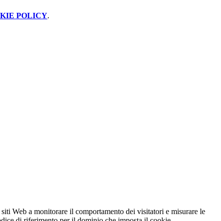
KIE POLICY
.
 siti Web a monitorare il comportamento dei visitatori e misurare le
codice di riferimento per il dominio che imposta il cookie.