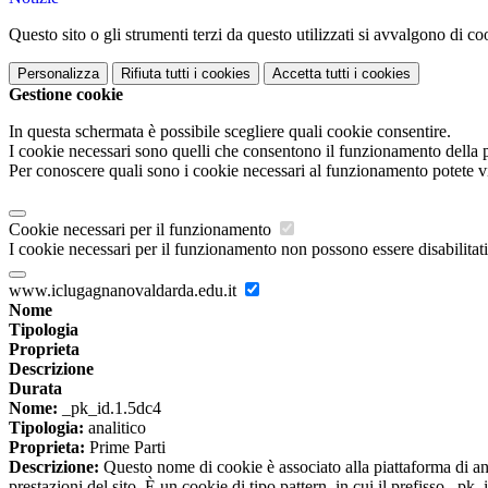
Questo sito o gli strumenti terzi da questo utilizzati si avvalgono di coo
Personalizza
Rifiuta tutti
i cookies
Accetta tutti
i cookies
Gestione cookie
In questa schermata è possibile scegliere quali cookie consentire.
I cookie necessari sono quelli che consentono il funzionamento della pi
Per conoscere quali sono i cookie necessari al funzionamento potete v
Cookie necessari per il funzionamento
I cookie necessari per il funzionamento non possono essere disabilitati.
www.iclugagnanovaldarda.edu.it
Nome
Tipologia
Proprieta
Descrizione
Durata
Nome:
_pk_id.1.5dc4
Tipologia:
analitico
Proprieta:
Prime Parti
Descrizione:
Questo nome di cookie è associato alla piattaforma di ana
prestazioni del sito. È un cookie di tipo pattern, in cui il prefisso _pk