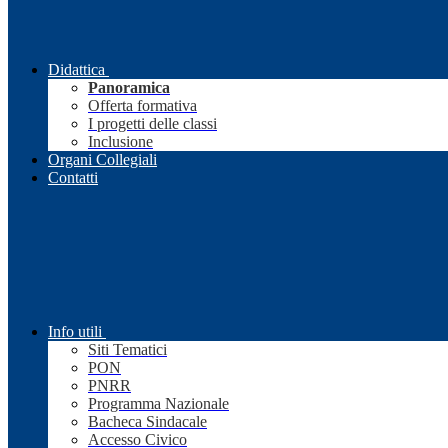
Didattica
Panoramica
Offerta formativa
I progetti delle classi
Inclusione
Organi Collegiali
Contatti
Info utili
Siti Tematici
PON
PNRR
Programma Nazionale
Bacheca Sindacale
Accesso Civico