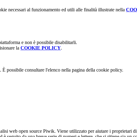
kie necessari al funzionamento ed utili alle finalità illustrate nella
COO
attaforma e non è possibile disabilitarli.
isionare la
COOKIE POLICY
.
 È possibile consultare l'elenco nella pagina della cookie policy.
lisi web open source Piwik. Viene utilizzato per aiutare i proprietari di
_id è seguito da una breve serie di numeri e lettere, che si ritiene sia un 