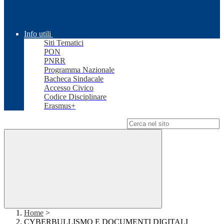
Info utili
Siti Tematici
PON
PNRR
Programma Nazionale
Bacheca Sindacale
Accesso Civico
Codice Disciplinare
Erasmus+
Campo di ricerca per le pagine del sito
Home
>
CYBERBULLISMO E DOCUMENTI DIGITALI