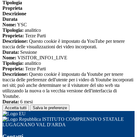
Tipologia
Proprieta
Descrizione
Durata
Nome:
YSC
Tipologia:
analitico
Proprieta:
Terze Parti
Descrizione:
Questo cookie è impostato da YouTube per tenere
traccia delle visualizzazioni dei video incorporati.
Durata:
Sessione
Nome:
VISITOR_INFO1_LIVE
Tipologia:
analitico
Proprieta:
Terze Parti
Descrizione:
Questo cookie è impostato da Youtube per tenere
traccia delle preferenze dell'utente per i video di Youtube incorporati
nei siti; può anche determinare se il visitatore del sito web sta
utilizzando la nuova o la vecchia versione dell'interfaccia di
Youtube.
Durata:
6 mesi
Accetta tutti
Salva le preferenze
ISTITUTO COMPRENSIVO STATALE
LUGAGNANO VAL D'ARDA
Contatti