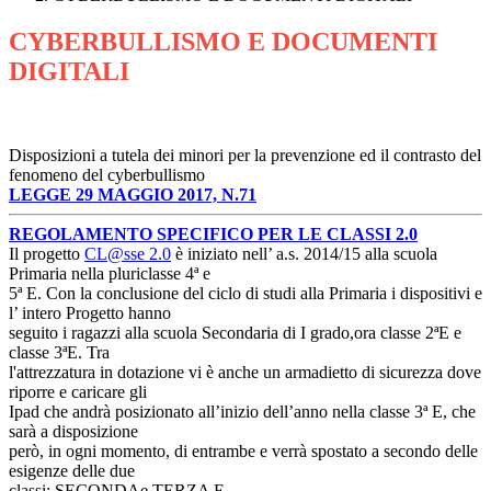
CYBERBULLISMO E DOCUMENTI
DIGITALI
Disposizioni a tutela dei minori per la prevenzione ed il contrasto del
fenomeno del cyberbullismo
LEGGE 29 MAGGIO 2017, N.71
REGOLAMENTO SPECIFICO PER LE CLASSI 2.0
Il progetto
CL@sse 2.0
è iniziato nell’ a.s. 2014/15 alla scuola
Primaria nella pluriclasse 4ª e
5ª E. Con la conclusione del ciclo di studi alla Primaria i dispositivi e
l’ intero Progetto hanno
seguito i ragazzi alla scuola Secondaria di I grado,ora classe 2ªE e
classe 3ªE. Tra
l'attrezzatura in dotazione vi è anche un armadietto di sicurezza dove
riporre e caricare gli
Ipad che andrà posizionato all’inizio dell’anno nella classe 3ª E, che
sarà a disposizione
però, in ogni momento, di entrambe e verrà spostato a secondo delle
esigenze delle due
classi: SECONDAe TERZA E.