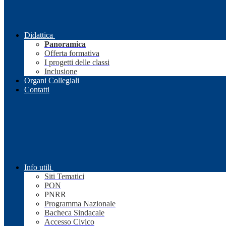
Didattica
Panoramica
Offerta formativa
I progetti delle classi
Inclusione
Organi Collegiali
Contatti
Info utili
Siti Tematici
PON
PNRR
Programma Nazionale
Bacheca Sindacale
Accesso Civico