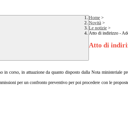
Home
>
Novità
>
Le notizie
>
Atto di indirizzo - Ad
Atto di indiri
nno in corso, in attuazione da quanto disposto dalla Nota ministeriale p
issioni per un confronto preventivo per poi procedere con le proposte ne