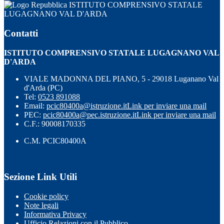
ISTITUTO COMPRENSIVO STATALE
LUGAGNANO VAL D'ARDA
Contatti
ISTITUTO COMPRENSIVO STATALE LUGAGNANO VAL
D'ARDA
VIALE MADONNA DEL PIANO, 5 - 29018 Luganano Val
d'Arda (PC)
Tel:
0523 891088
Email:
pcic80400a@istruzione.it
Link per inviare una mail
PEC:
pcic80400a@pec.istruzione.it
Link per inviare una mail
C.F.: 90008170335
C.M. PCIC80400A
Sezione Link Utili
Cookie policy
Note legali
Informativa Privacy
Ufficio Relazioni con il Pubblico