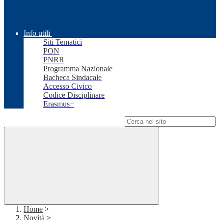
Info utili
Siti Tematici
PON
PNRR
Programma Nazionale
Bacheca Sindacale
Accesso Civico
Codice Disciplinare
Erasmus+
Campo di ricerca per le pagine del sito
Home
>
Novità
>