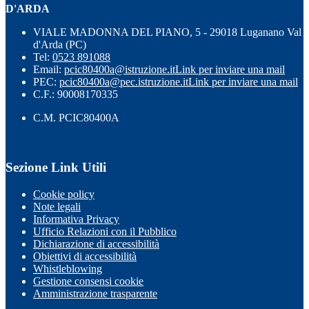
D'ARDA
VIALE MADONNA DEL PIANO, 5 - 29018 Luganano Val
d'Arda (PC)
Tel:
0523 891088
Email:
pcic80400a@istruzione.it
Link per inviare una mail
PEC:
pcic80400a@pec.istruzione.it
Link per inviare una mail
C.F.: 90008170335
C.M. PCIC80400A
Sezione Link Utili
Cookie policy
Note legali
Informativa Privacy
Ufficio Relazioni con il Pubblico
Dichiarazione di accessibilità
Obiettivi di accessibilità
Whistleblowing
Gestione consensi cookie
Amministrazione trasparente