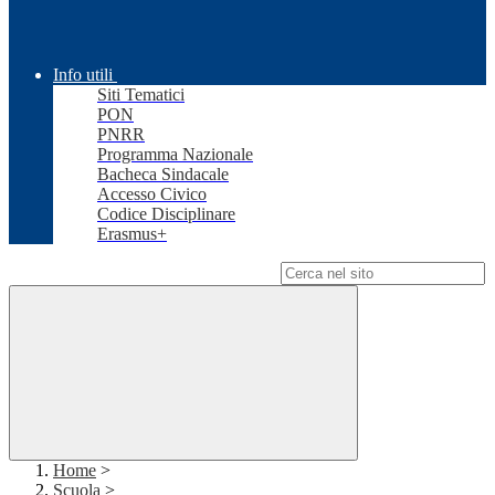
Info utili
Siti Tematici
PON
PNRR
Programma Nazionale
Bacheca Sindacale
Accesso Civico
Codice Disciplinare
Erasmus+
Campo di ricerca per le pagine del sito
Home
>
Scuola
>