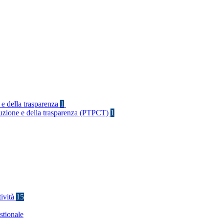
 e della trasparenza
1
rruzione e della trasparenza (PTPCT)
1
tività
15
stionale