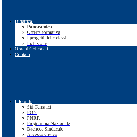
Didattica
Panoramica
Offerta formativa
I progetti delle classi
Inclusione
Organi Collegiali
Contatti
Info utili
Siti Tematici
PON
PNRR
Programma Nazionale
Bacheca Sindacale
Accesso Civico