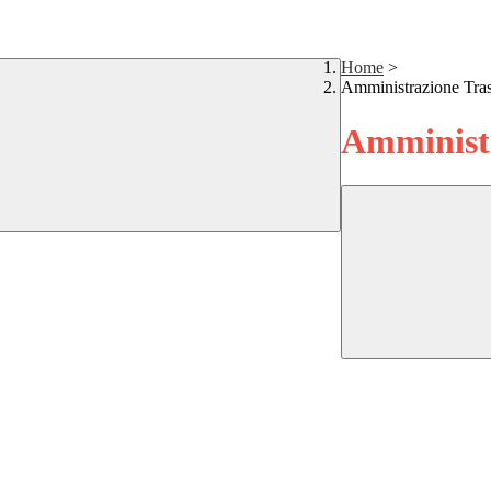
Home
>
Amministrazione Tra
Amministr