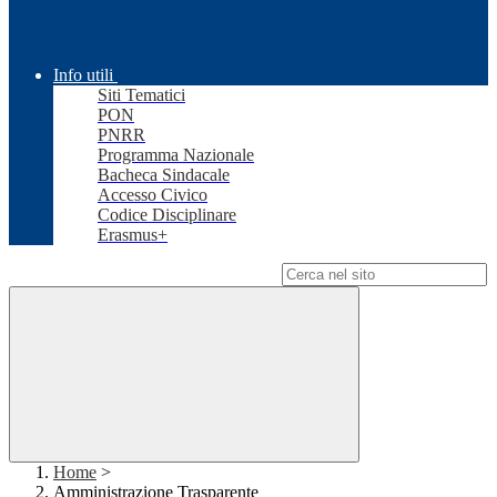
Info utili
Siti Tematici
PON
PNRR
Programma Nazionale
Bacheca Sindacale
Accesso Civico
Codice Disciplinare
Erasmus+
Campo di ricerca per le pagine del sito
Home
>
Amministrazione Trasparente