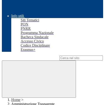
Info utili
Siti Tematici
PON
PNRR
Programma Nazionale
Bacheca Sindacale
Accesso Civico
Codice Disciplinare
Erasmus+
Campo di ricerca per le pagine del sito
Home
>
Amministrazione Trasparente