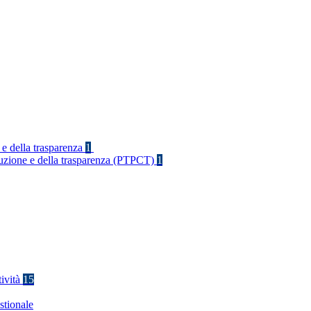
 e della trasparenza
1
rruzione e della trasparenza (PTPCT)
1
tività
15
stionale