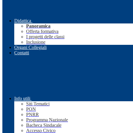
Didattica
Panoramica
Offerta formativa
I progetti delle classi
Inclusione
Organi Collegiali
Contatti
Info utili
Siti Tematici
PON
PNRR
Programma Nazionale
Bacheca Sindacale
Accesso Civico