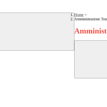
Home
>
Amministrazione Tra
Amministr