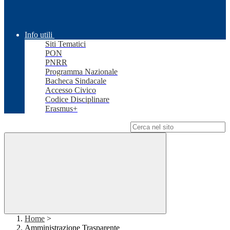
Info utili
Siti Tematici
PON
PNRR
Programma Nazionale
Bacheca Sindacale
Accesso Civico
Codice Disciplinare
Erasmus+
Campo di ricerca per le pagine del sito
Home
>
Amministrazione Trasparente