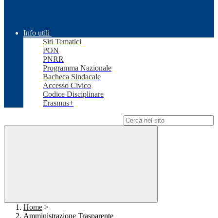
Info utili
Siti Tematici
PON
PNRR
Programma Nazionale
Bacheca Sindacale
Accesso Civico
Codice Disciplinare
Erasmus+
Campo di ricerca per le pagine del sito
Home
>
Amministrazione Trasparente