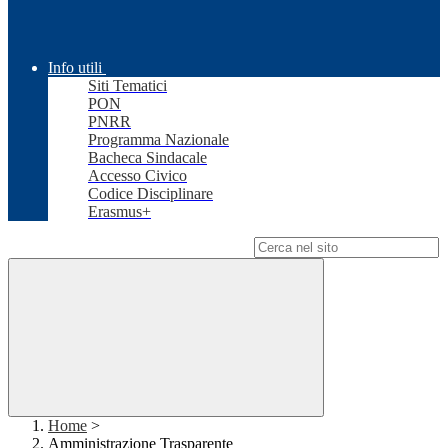
Info utili
Siti Tematici
PON
PNRR
Programma Nazionale
Bacheca Sindacale
Accesso Civico
Codice Disciplinare
Erasmus+
Campo di ricerca per le pagine del sito
Home
>
Amministrazione Trasparente