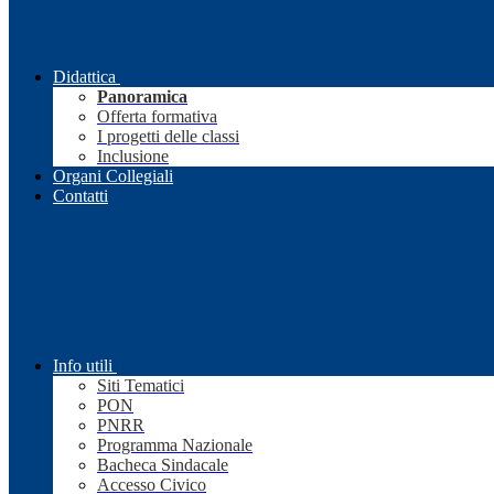
Didattica
Panoramica
Offerta formativa
I progetti delle classi
Inclusione
Organi Collegiali
Contatti
Info utili
Siti Tematici
PON
PNRR
Programma Nazionale
Bacheca Sindacale
Accesso Civico