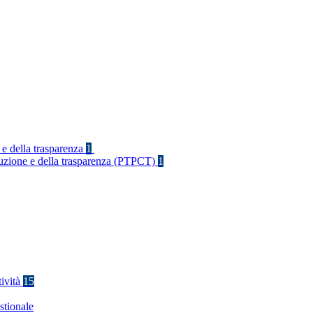
 e della trasparenza
1
rruzione e della trasparenza (PTPCT)
1
tività
15
stionale