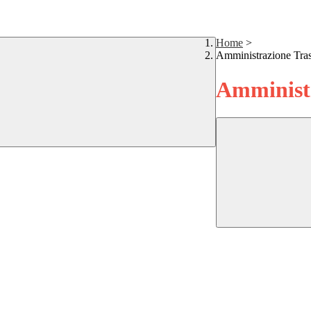
Home
>
Amministrazione Tra
Amministr